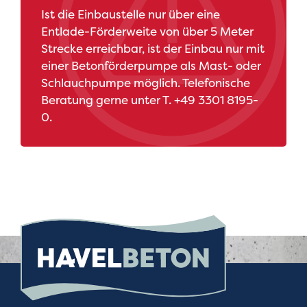
Ist die Einbaustelle nur über eine
Entlade-Förderweite von über 5 Meter
Strecke erreichbar, ist der Einbau nur mit
einer Betonförderpumpe als Mast- oder
Schlauchpumpe möglich. Telefonische
Beratung gerne unter T. +49 3301 8195-
0.