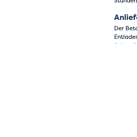
Stunden
Anlie
Der Beto
Entlades
Sollte d
(Zusatzk
der Bet
Tipp