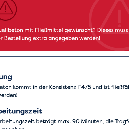
ellbeton mit Fließmittel gewünscht? Dieses muss
r Bestellung extra angegeben werden!
rung
eton kommt in der Konsistenz F4/5 und ist fließf
werden!
beitungszeit
rbeitungszeit beträgt max. 90 Minuten, die Tragfä