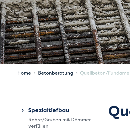
Home
Betonberatung
Quellbeton/Fundame
Qu
Spezial­tiefbau
Rohre/Gruben mit Dämmer
verfüllen