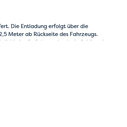
rt. Die Entladung erfolgt über die
2,5 Meter ab Rückseite des Fahrzeugs.
glichkeit, die Schurre durch ein Schüttrohr
e Schüttrohrverlängerung nicht aus, kann
ustelle gefördert werden.
heitshinweis
Achtung