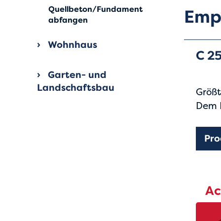
Quellbeton/Fundament
Emp
abfangen
Wohnhaus
C 25
Garten- und
Landschaftsbau
Größ
Dem B
Pro
Ac