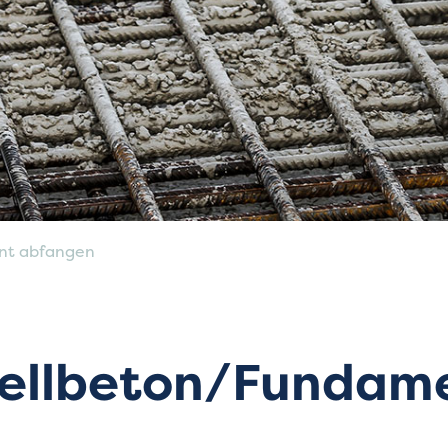
nt abfangen
ellbeton/Fundam