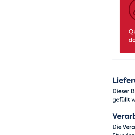
Qu
de
Liefe
Dieser B
gefüllt 
Verar
Die Vera