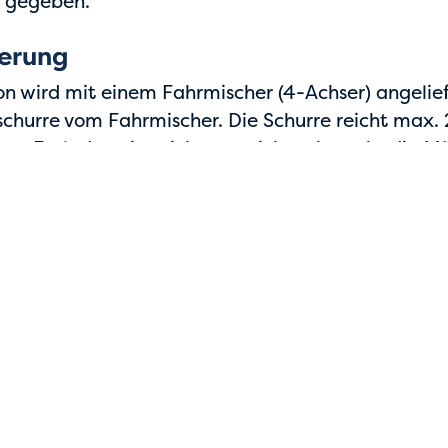
 gegeben.
ferung
n wird mit einem Fahrmischer (4-Achser) angeliefe
churre vom Fahrmischer. Die Schurre reicht max. 
iese Entladeweite nicht ausreichen, besteht die Mö
osten) auf max. 5 Meter zu verlängern. Reicht di
on mit einer Betonpumpe (Zusatzkosten) zur Einba
1. Hinweis
2. Hinweis
Sicher